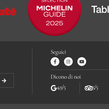
Seguici
Dicono di noi
4,9/5
5/5