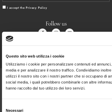
I accept the
Privacy Policy
Follow us
What People Say
4,9/5
5/5
9.5/10
Questo sito web utilizza i cookie
Utilizziamo i cookie per personalizzare contenuti ed annunci, p
media e per analizzare il nostro traffico. Condividiamo inoltr
utilizzi il nostro sito con i nostri partner che si occupano di an
INTERNO MARCHE SRL
social media, i quali potrebbero combinarle con altre informaz
hanno raccolto dal tuo utilizzo dei loro servizi.
Viale Cesare Battisti, 15
62029 Tolentino (MC) Italy
See on the map
Selezione
Hotel +39 0733 18 979
Necessari
del