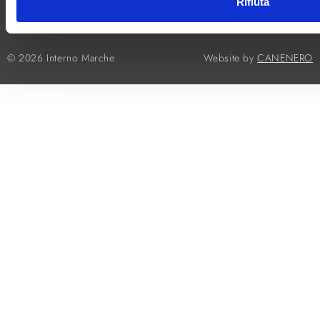
Rifiuta
Whistleblowing
© 2026 Interno Marche
Website by
CANENERO