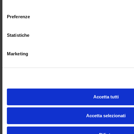
L'Opificio +39 0733 18 979 71
consenso
info@internomarche.it
Preferenze
Statistiche
Marketing
COMPANY DETAILS
CIN: IT043053A18HXTM4AM
VAT Number: 02099370435
SDI code: MCUXCR1
Quick Links
Accetta tutti
Privacy Policy
Accetta selezionati
Cookie Policy
Regulation (english)