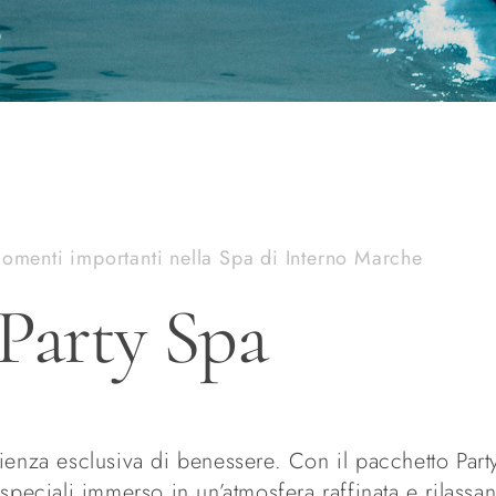
momenti importanti nella Spa di Interno Marche
Party Spa
rienza esclusiva di benessere. Con il pacchetto Par
speciali immerso in un’atmosfera raffinata e rilassan