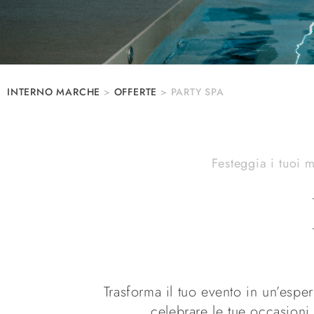
INTERNO MARCHE
>
OFFERTE
>
PARTY SPA
Festeggia i tuoi 
Trasforma il tuo evento in un’espe
celebrare le tue occasioni 