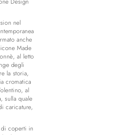
ione Design
rsion nel
contemporanea
firmato anche
e icone Made
onnè, al letto
unge degli
e la storia,
lia cromatica
olentino, al
, sulla quale
i caricature,
di coperti in