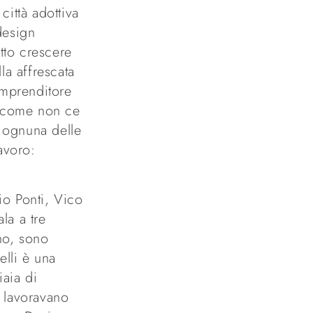
ittà adottiva
design
tto crescere
la affrescata
’imprenditore
l come non ce
e ognuna delle
lavoro:
io Ponti, Vico
la a tre
ino, sono
elli è una
iaia di
i lavoravano