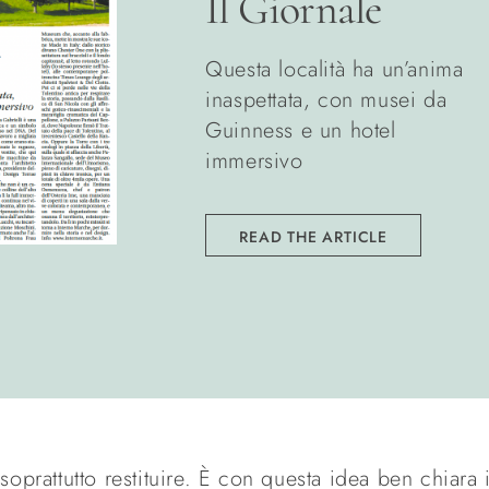
Il Giornale
Questa località ha un’anima
inaspettata, con musei da
Guinness e un hotel
immersivo
READ THE ARTICLE
 soprattutto restituire. È con questa idea ben chiara