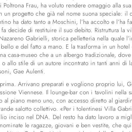
 Poltrona Frau, ha voluto rendere omaggio alla sua c
on un progetto che già nel nome suona speciale: il 
tino ha dato tanto a Moschini, l’ha accolto e l’ha fa
 decide di restituire il suo debito. Ristruttura la vil
Nazareno Gabrielli, storica pelletteria nella quale l
bello e del fatto a mano. E la trasforma in un hote
 a una casa-museo che a un albergo tradizionale, dov
o allo stile di un autore incontrato in tanti anni di 
soni, Gae Aulenti.
o prima. Arrivano preparati e vogliono proprio lui, G
ssione Viennese. Il lounge-bar con i tavolini nella sa
icio al piano meno uno, con accesso diretto al giard
ande salotto collettivo. «Per i tolentinesi Villa Gabri
io inciso nel DNA. Del resto ha dato lavoro a migl
nominate le ragazze, giovani e ben vestite, che qu