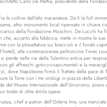
architetto Carlo De Mattia, presidente della Fondaz
a le colline dell’alto maceratese. Da lì la full imme
iteama, altro monumento local ripensato in chiave 
 incarico della Fondazione Moschini. De Lucchi ha 
m che, accanto alla fabbrica, mette in mostra le su
ne con la plissettatura sui braccioli e il fondo capit
ell’hotel), alle contemporanee poltroncine Times Lo
 si perde nelle vie della Tolentino antica per respirar
con gli affreschi gotico-rinascimentali e la meravig
zi, dove Napoleone firmò il Trattato della pace di T
re la Torre con i tre orologi in piazza della Libertà
ede del Museo Internazionale dell’Umorismo, pieno d
un totale di oltre 4mila opere.
eza, chef e patron dell’Osteria Ime, una manciata 