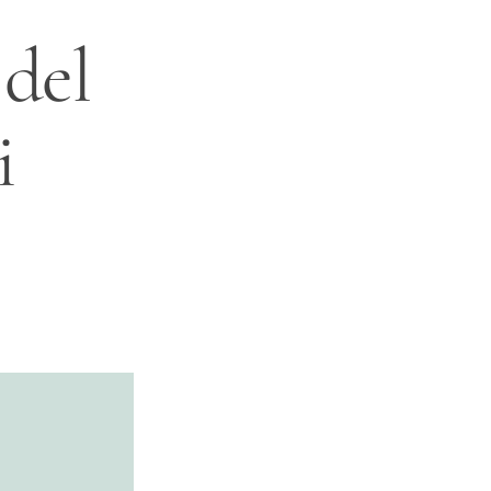
 del
i