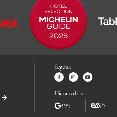
Seguici
Dicono di noi
4,9/5
5/5