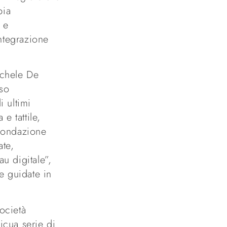
pia
 e
integrazione
ichele De
rso
 ultimi
e tattile,
 Fondazione
ate,
u digitale”,
te guidate in
ocietà
icua serie di