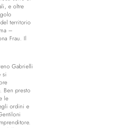
li, e oltre
ngolo
el territorio
eama –
na Frau. Il
reno Gabrielli
 si
iore
e. Ben presto
e le
egli ordini e
Gentiloni
imprenditore.