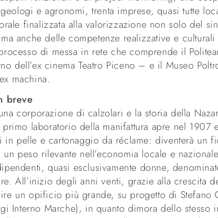
, geologi e agronomi, trenta imprese, quasi tutte loca
corale finalizzata alla valorizzazione non solo del si
 ma anche delle competenze realizzative e culturali d
n processo di messa in rete che comprende il Polit
terno dell’ex cinema Teatro Piceno – e il Museo Poltro
 ex machina.
n breve
una corporazione di calzolari e la storia della Naza
l primo laboratorio della manifattura apre nel 1907 e
li in pelle e cartonaggio da réclame: diventerà un f
on un peso rilevante nell’economia locale e nazional
 dipendenti, quasi esclusivamente donne, denominat
fare. All’inizio degli anni venti, grazie alla crescita d
ire un opificio più grande, su progetto di Stefano 
oggi Interno Marche), in quanto dimora dello stesso 