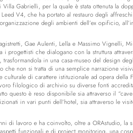
 Villa Gabrielli, per la quale è stata ottenuta la dop
 Leed V4, che ha portato al restauro degli affreschi
riorganizzazione degli ambienti dell’ex opificio, all’
agistretti, Gae Aulenti, Lella e Massimo Vignelli, M
 progettisti che dialogano con la struttura attrave
, trasformandola in una casa-museo del design degli
to che non si tratta di una semplice narrazione visiva 
 culturale di carattere istituzionale ad opera della
voro filologico di archivio su diverse fonti accredit
to questo è reso disponibile sia attraverso il “cavea
nati in vari punti dell’hotel, sia attraverso le visi
nni di lavoro e ha coinvolto, oltre a ORAstudio, la s
 aspetti funzionali e di project monitoring, una cosp