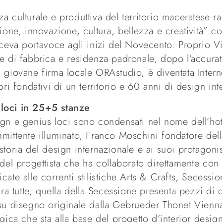
ulturale e produttiva del territorio maceratese ra
ione, innovazione, cultura, bellezza e creatività” co
ceva portavoce agli inizi del Novecento. Proprio Vil
e di fabbrica e residenza padronale, dopo l’accurat
a giovane firma locale ORAstudio, è diventata Inter
ori fondativi di un territorio e 60 anni di design int
 loci in 25+5 stanze
ign e genius loci sono condensati nel nome dell’ho
mmittente illuminato, Franco Moschini fondatore del
storia del design internazionale e ai suoi protagoni
 del progettista che ha collaborato direttamente co
ate alle correnti stilistiche Arts & Crafts, Secessi
 tutte, quella della Secessione presenta pezzi di 
 su disegno originale dalla Gebrueder Thonet Vien
gica che sta alla base del progetto d’interior design