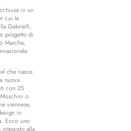
cchiusa in un
n cui la
la Gabrielli,
o progetto di
no Marche,
ernazionale.
tel che nasce
la nuova
sti con 25
n Moschini o
one viennese,
design in
na. Ecco uno
 integrato alla