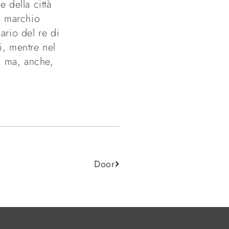
e della città
o marchio
ario del re di
i, mentre nel
a ma, anche,
Door