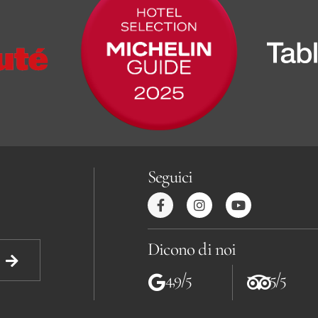
Seguici
Dicono di noi
4,9/5
5/5