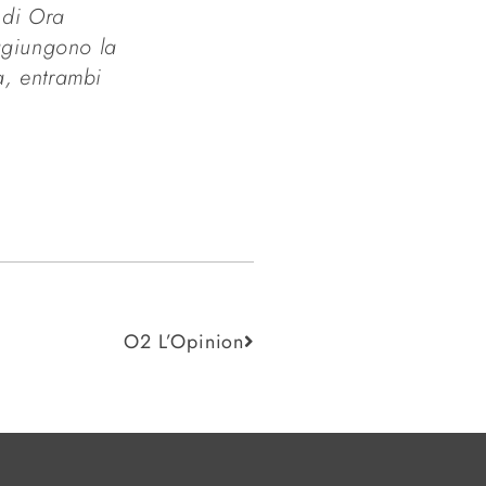
i di
Ora
ggiungono la
a, entrambi
O2 L’Opinion